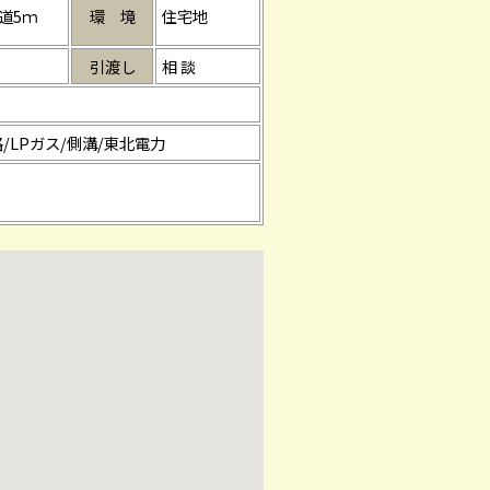
道5ｍ
環 境
住宅地
引渡し
相 談
/LPガス/側溝/東北電力