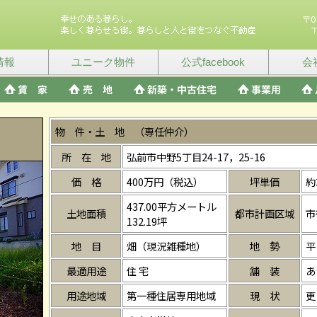
情報
ユニーク物件
公式facebook
会
物 件・土 地 （専任仲介）
所 在 地
弘前市中野5丁目24-17，25-16
価 格
400万円（税込）
坪単価
約
437.00平方メートル
土地面積
都市計画区域
市
132.19坪
地 目
畑（現況雑種地）
地 勢
平
最適用途
住 宅
舗 装
あ
用途地域
第一種住居専用地域
現 状
更