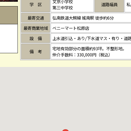
文京小学校
学 区
道路幅員
私
第三中学校
最寄交通
弘南鉄道大鰐線 城南駅 徒歩約6分
最寄商業地域
ベニーマート松原店
設 備
上水道引込・あり/下水道マス・有り・道路
宅地有効部分の面積約93坪。不整形地。
備 考
仲介手数料：330,000円（税込）