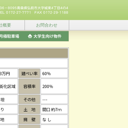
社概要
お問合わせ
3万円
建ぺい率
60％
街化区域
容積率
200％
 坦
その他
---
 り
土 地
間口 約7ｍ
 地
擁 壁
な し