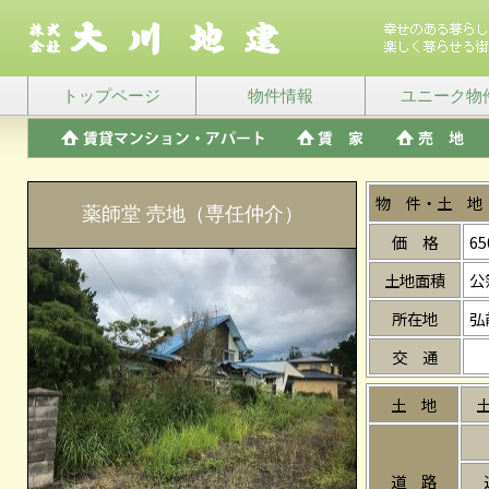
トップページ
物件情報
ユニーク物
物 件・土 地
薬師堂 売地（専任仲介）
価 格
6
土地面積
公
所在地
弘
交 通
土 地
道 路