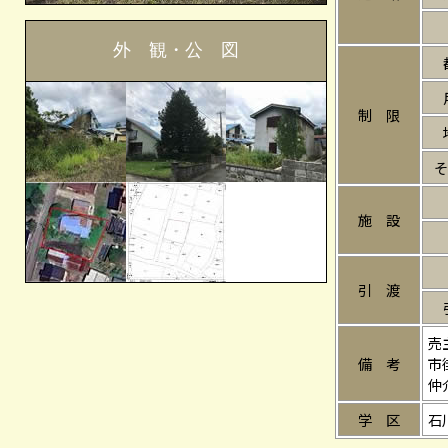
外 観・公 図
制 限
そ
施 設
引 渡
売
備 考
市
仲
学 区
石