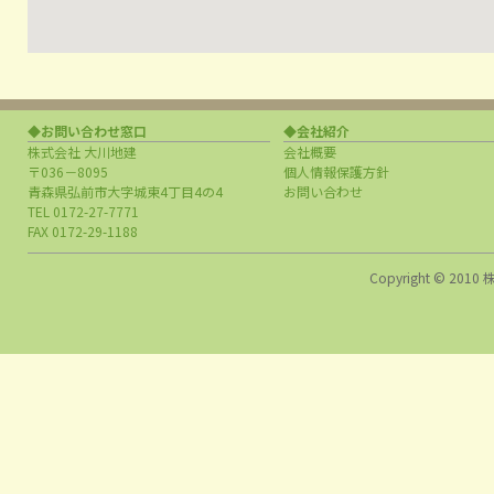
◆お問い合わせ窓口
◆会社紹介
株式会社 大川地建
会社概要
〒036－8095
個人情報保護方針
青森県弘前市大字城東4丁目4の4
お問い合わせ
TEL 0172-27-7771
FAX 0172-29-1188
Copyright © 2010 